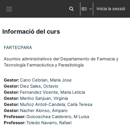
Ves al contingut principal
Inicia la sessió
Commuta l'entrada de la cerca
Panell lateral
Informació del curs
FARTECPARA
Asuntos administrativos del Departamento de Farmacia y
Tecnología Farmacéutica y Parasitología
Gestor:
Cano Cebrian, Maria Jose
Gestor:
Diez Sales, Octavio
Gestor:
Fernandez Vicente, Maria Leticia
Gestor:
Merino Sanjuan, Virginia
Gestor:
Muñoz Antoli-Candela, Carla Teresa
Gestor:
Nacher Alonso, Amparo
Professor:
Goicoechea Calderero, M Luisa
Professor:
Toledo Navarro, Rafael