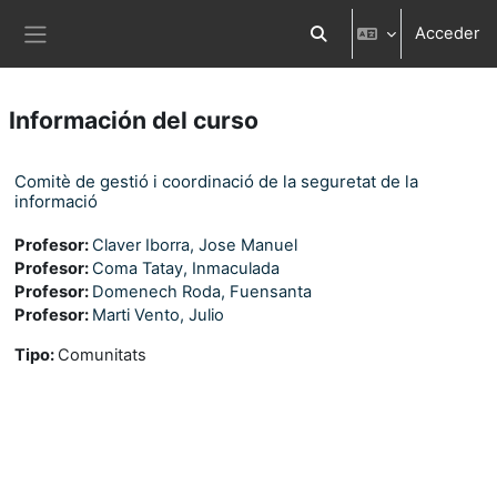
Salta al contenido principal
Acceder
Selector de búsqueda d
Panel lateral
Información del curso
Comitè de gestió i coordinació de la seguretat de la
informació
Profesor:
Claver Iborra, Jose Manuel
Profesor:
Coma Tatay, Inmaculada
Profesor:
Domenech Roda, Fuensanta
Profesor:
Marti Vento, Julio
Tipo
:
Comunitats