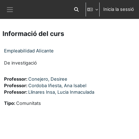
Ves al contingut principal
Inicia la sessió
Commuta l'entrada de la cerca
Panell lateral
Informació del curs
Empleabilidad Alicante
De investigació
Professor:
Conejero, Desiree
Professor:
Cordoba Iñesta, Ana Isabel
Professor:
Llinares Insa, Lucia Inmaculada
Tipo
:
Comunitats