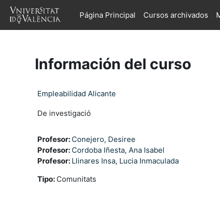
Salta al contenido principal
Página Principal
Cursos archivados
M
Información del curso
Empleabilidad Alicante
De investigació
Profesor:
Conejero, Desiree
Profesor:
Cordoba Iñesta, Ana Isabel
Profesor:
Llinares Insa, Lucia Inmaculada
Tipo
:
Comunitats