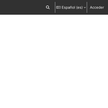
Español ‎(es)‎
Acceder
Selector de búsqueda de entrada