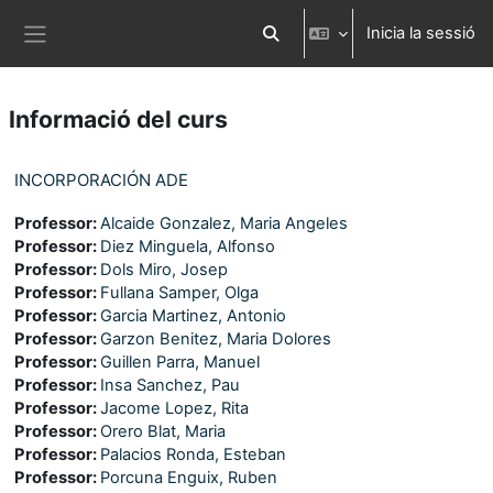
Ves al contingut principal
Inicia la sessió
Commuta l'entrada de la cerca
Panell lateral
Informació del curs
INCORPORACIÓN ADE
Professor:
Alcaide Gonzalez, Maria Angeles
Professor:
Diez Minguela, Alfonso
Professor:
Dols Miro, Josep
Professor:
Fullana Samper, Olga
Professor:
Garcia Martinez, Antonio
Professor:
Garzon Benitez, Maria Dolores
Professor:
Guillen Parra, Manuel
Professor:
Insa Sanchez, Pau
Professor:
Jacome Lopez, Rita
Professor:
Orero Blat, Maria
Professor:
Palacios Ronda, Esteban
Professor:
Porcuna Enguix, Ruben