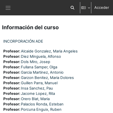
Salta al contenido principal
Acceder
Selector de búsqueda d
Panel lateral
Información del curso
INCORPORACIÓN ADE
Profesor:
Alcaide Gonzalez, Maria Angeles
Profesor:
Diez Minguela, Alfonso
Profesor:
Dols Miro, Josep
Profesor:
Fullana Samper, Olga
Profesor:
Garcia Martinez, Antonio
Profesor:
Garzon Benitez, Maria Dolores
Profesor:
Guillen Parra, Manuel
Profesor:
Insa Sanchez, Pau
Profesor:
Jacome Lopez, Rita
Profesor:
Orero Blat, Maria
Profesor:
Palacios Ronda, Esteban
Profesor:
Porcuna Enguix, Ruben