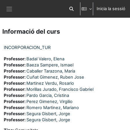
Ves al contingut principal
Inicia la sessió
Commuta l'entrada de la cerca
Panell lateral
Informació del curs
INCORPORACION_TUR
Professor:
Badal Valero, Elena
Professor:
Baeza Sampere, Ismael
Professor:
Caballer Tarazona, Maria
Professor:
Cuñat Gimenez, Ruben Jose
Professor:
Martinez Verdu, Rosario
Professor:
Morillas Jurado, Francisco Gabriel
Professor:
Pardo Garcia, Cristina
Professor:
Perez Gimenez, Virgilio
Professor:
Romero Martinez, Mariano
Professor:
Segura Gisbert, Jorge
Professor:
Segura Gisbert, Jorge