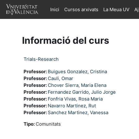
Ves al contingut principal
Inici
Cursos arxivats
La Meua UV
A
Informació del curs
Trials-Research
Professor:
Buigues Gonzalez, Cristina
Professor:
Cauli, Omar
Professor:
Chover Sierra, Maria Elena
Professor:
Fernandez Garrido, Julio Jorge
Professor:
Fonfria Vivas, Rosa Maria
Professor:
Navarro Martinez, Rut
Professor:
Sanchez Martinez, Vanessa
Tipo
:
Comunitats