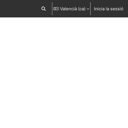
Valencià ‎(ca)‎
Inicia la sessió
Commuta l'entrada de la cerca