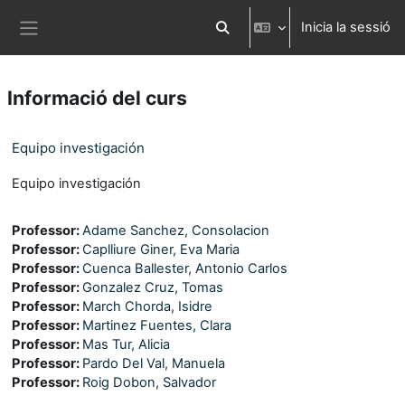
Ves al contingut principal
Inicia la sessió
Commuta l'entrada de la cerca
Panell lateral
Informació del curs
Equipo investigación
Equipo investigación
Professor:
Adame Sanchez, Consolacion
Professor:
Caplliure Giner, Eva Maria
Professor:
Cuenca Ballester, Antonio Carlos
Professor:
Gonzalez Cruz, Tomas
Professor:
March Chorda, Isidre
Professor:
Martinez Fuentes, Clara
Professor:
Mas Tur, Alicia
Professor:
Pardo Del Val, Manuela
Professor:
Roig Dobon, Salvador