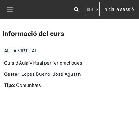
Ves al contingut principal
Inicia la sessió
Commuta l'entrada de la cerca
Panell lateral
Informació del curs
AULA VIRTUAL
Curs d'Aula Virtual per fer pràctiques
Gestor:
Lopez Bueno, Jose Agustin
Tipo
:
Comunitats