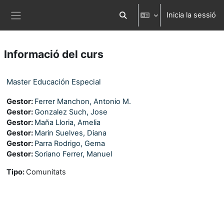
Ves al contingut principal
Inicia la sessió
Commuta l'entrada de la cerca
Panell lateral
Informació del curs
Master Educación Especial
Gestor:
Ferrer Manchon, Antonio M.
Gestor:
Gonzalez Such, Jose
Gestor:
Maña Lloria, Amelia
Gestor:
Marin Suelves, Diana
Gestor:
Parra Rodrigo, Gema
Gestor:
Soriano Ferrer, Manuel
Tipo
:
Comunitats