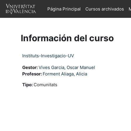
Salta al contenido principal
Página Principal
Cursos archivados
M
Información del curso
Instituts-Investigacio-UV
Gestor:
Vives Garcia, Oscar Manuel
Profesor:
Forment Aliaga, Alicia
Tipo
:
Comunitats