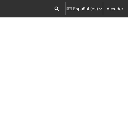
Español ‎(es)‎
Acceder
Selector de búsqueda de entrada