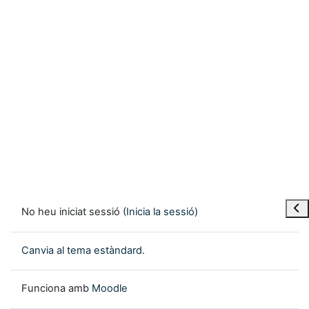
Obre
No heu iniciat sessió (
Inicia la sessió
)
Canvia al tema estàndard.
Funciona amb
Moodle