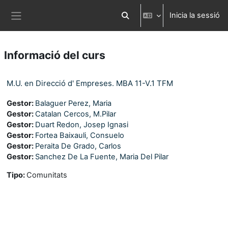
Ves al contingut principal
Inicia la sessió
Commuta l'entrada de la cerca
Panell lateral
Informació del curs
M.U. en Direcció d' Empreses. MBA 11-V.1 TFM
Gestor:
Balaguer Perez, Maria
Gestor:
Catalan Cercos, M.Pilar
Gestor:
Duart Redon, Josep Ignasi
Gestor:
Fortea Baixauli, Consuelo
Gestor:
Peraita De Grado, Carlos
Gestor:
Sanchez De La Fuente, Maria Del Pilar
Tipo
:
Comunitats