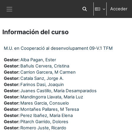
Salta al contenido principal
Acceder
Selector de búsqueda d
Panel lateral
Información del curso
M.U. en Cooperació al desenvolupament 09-V.1 TFM
Gestor:
Alba Pagan, Ester
Gestor:
Bañuls Cervera, Cristina
Gestor:
Carrion Garcera, M Carmen
Gestor:
Catala Sanz, Jorge A.
Gestor:
Farinos Dasi, Joaquin
Gestor:
Juanes Castillo, Maria Desamparados
Gestor:
Mandingorra Llavata, Maria Luz
Gestor:
Mares Garcia, Consuelo
Gestor:
Montañes Pallares, M Teresa
Gestor:
Perez Ibañez, Maria Elena
Gestor:
Pitarch Garrido, Dolores
Gestor:
Romero Juste, Ricardo