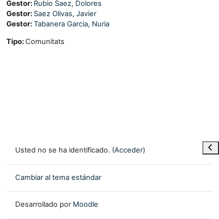
Gestor:
Rubio Saez, Dolores
Gestor:
Saez Olivas, Javier
Gestor:
Tabanera Garcia, Nuria
Tipo
:
Comunitats
Abr
Usted no se ha identificado. (
Acceder
)
Cambiar al tema estándar
Desarrollado por
Moodle