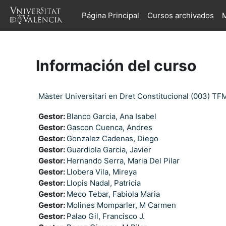
Salta al contenido principal
Página Principal
Cursos archivados
M
Información del curso
Màster Universitari en Dret Constitucional (003) TF
Gestor:
Blanco Garcia, Ana Isabel
Gestor:
Gascon Cuenca, Andres
Gestor:
Gonzalez Cadenas, Diego
Gestor:
Guardiola Garcia, Javier
Gestor:
Hernando Serra, Maria Del Pilar
Gestor:
Llobera Vila, Mireya
Gestor:
Llopis Nadal, Patricia
Gestor:
Meco Tebar, Fabiola Maria
Gestor:
Molines Momparler, M Carmen
Gestor:
Palao Gil, Francisco J.