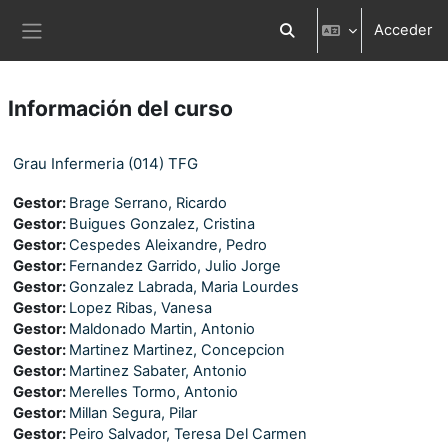
Salta al contenido principal
Acceder
Selector de búsqueda d
Panel lateral
Información del curso
Grau Infermeria (014) TFG
Gestor:
Brage Serrano, Ricardo
Gestor:
Buigues Gonzalez, Cristina
Gestor:
Cespedes Aleixandre, Pedro
Gestor:
Fernandez Garrido, Julio Jorge
Gestor:
Gonzalez Labrada, Maria Lourdes
Gestor:
Lopez Ribas, Vanesa
Gestor:
Maldonado Martin, Antonio
Gestor:
Martinez Martinez, Concepcion
Gestor:
Martinez Sabater, Antonio
Gestor:
Merelles Tormo, Antonio
Gestor:
Millan Segura, Pilar
Gestor:
Peiro Salvador, Teresa Del Carmen