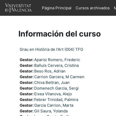
Salta al contenido principal
Página Principal
Cursos archivados
M
Información del curso
Grau en Història de l'Art (004) TFG
Gestor:
Aparisi Romero, Frederic
Gestor:
Bañuls Cervera, Cristina
Gestor:
Beso Ros, Adrian
Gestor:
Carrion Garcera, M Carmen
Gestor:
Chiva Beltran, Juan
Gestor:
Domenech Garcia, Sergi
Gestor:
Eixea Vilanova, Alejo
Gestor:
Febrer Trinidad, Palmira
Gestor:
Garcia Carrion, Marta
Gestor:
Gil Saura, Yolanda