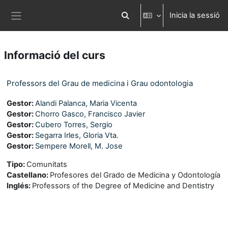
Ves al contingut principal
Inicia la sessió
Commuta l'entrada de la cerca
Panell lateral
Informació del curs
Professors del Grau de medicina i Grau odontologia
Gestor:
Alandi Palanca, Maria Vicenta
Gestor:
Chorro Gasco, Francisco Javier
Gestor:
Cubero Torres, Sergio
Gestor:
Segarra Irles, Gloria Vta.
Gestor:
Sempere Morell, M. Jose
Tipo
:
Comunitats
Castellano
:
Profesores del Grado de Medicina y Odontología
Inglés
:
Professors of the Degree of Medicine and Dentistry