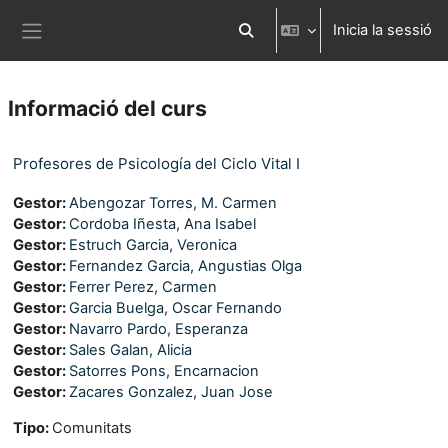
Ves al contingut principal
Inicia la sessió
Commuta l'entrada de la cerca
Panell lateral
Informació del curs
Profesores de Psicología del Ciclo Vital I
Gestor:
Abengozar Torres, M. Carmen
Gestor:
Cordoba Iñesta, Ana Isabel
Gestor:
Estruch Garcia, Veronica
Gestor:
Fernandez Garcia, Angustias Olga
Gestor:
Ferrer Perez, Carmen
Gestor:
Garcia Buelga, Oscar Fernando
Gestor:
Navarro Pardo, Esperanza
Gestor:
Sales Galan, Alicia
Gestor:
Satorres Pons, Encarnacion
Gestor:
Zacares Gonzalez, Juan Jose
Tipo
:
Comunitats