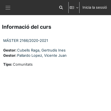
Ves al contingut principal
Inicia la sessió
Commuta l'entrada de la cerca
Panell lateral
Informació del curs
MÁSTER 2166/2020-2021
Gestor:
Cubells Raga, Gertrudis Ines
Gestor:
Pallardo Lopez, Vicente Juan
Tipo
:
Comunitats