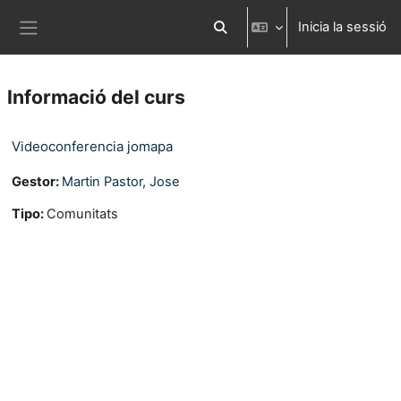
Ves al contingut principal
Inicia la sessió
Commuta l'entrada de la cerca
Panell lateral
Informació del curs
Videoconferencia jomapa
Gestor:
Martin Pastor, Jose
Tipo
:
Comunitats