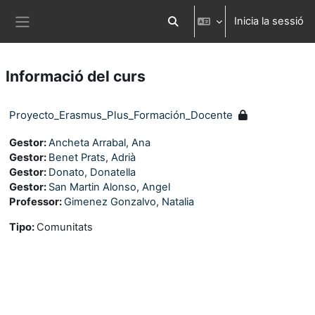
Ves al contingut principal
Inicia la sessió
Commuta l'entrada de la cerca
Panell lateral
Informació del curs
Proyecto_Erasmus_Plus_Formación_Docente
Gestor:
Ancheta Arrabal, Ana
Gestor:
Benet Prats, Adrià
Gestor:
Donato, Donatella
Gestor:
San Martin Alonso, Angel
Professor:
Gimenez Gonzalvo, Natalia
Tipo
:
Comunitats