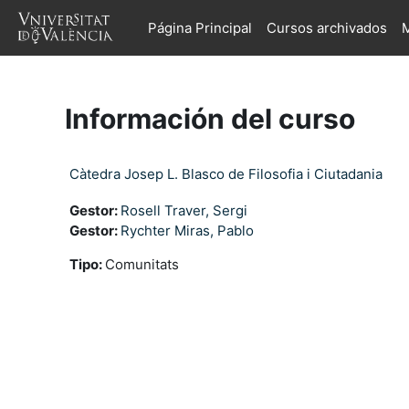
Salta al contenido principal
Página Principal
Cursos archivados
M
Información del curso
Càtedra Josep L. Blasco de Filosofia i Ciutadania
Gestor:
Rosell Traver, Sergi
Gestor:
Rychter Miras, Pablo
Tipo
:
Comunitats