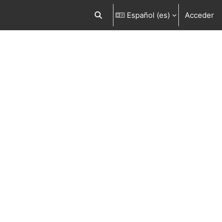
Español ‎(es)‎
Acceder
Selector de búsqueda de entrada