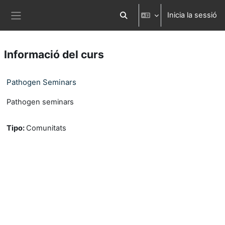
Ves al contingut principal
Inicia la sessió
Commuta l'entrada de la cerca
Panell lateral
Informació del curs
Pathogen Seminars
Pathogen seminars
Tipo
:
Comunitats