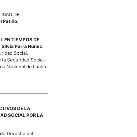
LIDAD DE
l Patiño
.
L EN TIEMPOS DE
:
Silvia Parra Núñez
.
uridad Social.
e la Seguridad Social.
cina Nacional de Lucha
CTIVOS DE LA
AD SOCIAL POR LA
r de Derecho del