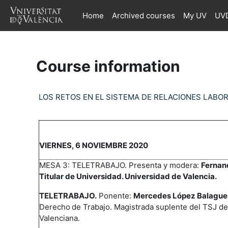
Skip to main content
Home
Archived courses
My UV
UVD
Course information
LOS RETOS EN EL SISTEMA DE RELACIONES LABO
VIERNES, 6 NOVIEMBRE 2020
MESA 3: TELETRABAJO. Presenta y modera:
Fernand
Titular de Universidad. Universidad de Valencia.
TELETRABAJO.
Ponente:
Mercedes López Balaguer
Derecho
de Trabajo. Magistrada suplente del TSJ 
Valenciana.