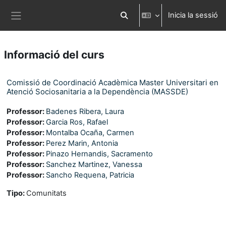
Ves al contingut principal
Inicia la sessió
Commuta l'entrada de la cerca
Panell lateral
Informació del curs
Comissió de Coordinació Acadèmica Master Universitari en
Atenció Sociosanitaria a la Dependència (MASSDE)
Professor:
Badenes Ribera, Laura
Professor:
Garcia Ros, Rafael
Professor:
Montalba Ocaña, Carmen
Professor:
Perez Marin, Antonia
Professor:
Pinazo Hernandis, Sacramento
Professor:
Sanchez Martinez, Vanessa
Professor:
Sancho Requena, Patricia
Tipo
:
Comunitats