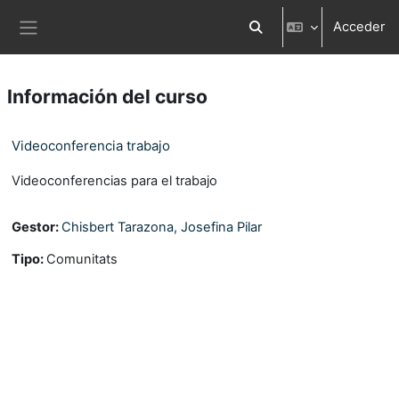
Salta al contenido principal
Acceder
Selector de búsqueda d
Panel lateral
Información del curso
Videoconferencia trabajo
Videoconferencias para el trabajo
Gestor:
Chisbert Tarazona, Josefina Pilar
Tipo
:
Comunitats