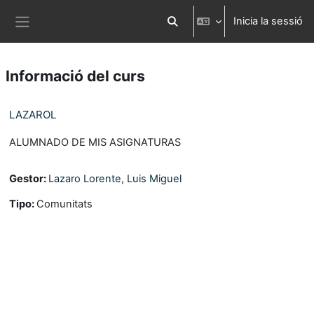
Ves al contingut principal
Inicia la sessió
Commuta l'entrada de la cerca
Panell lateral
Informació del curs
LAZAROL
ALUMNADO DE MIS ASIGNATURAS
Gestor:
Lazaro Lorente, Luis Miguel
Tipo
:
Comunitats