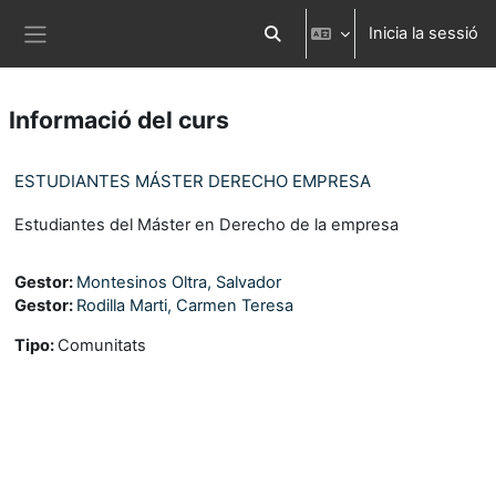
Ves al contingut principal
Inicia la sessió
Commuta l'entrada de la cerca
Panell lateral
Informació del curs
ESTUDIANTES MÁSTER DERECHO EMPRESA
Estudiantes del Máster en Derecho de la empresa
Gestor:
Montesinos Oltra, Salvador
Gestor:
Rodilla Marti, Carmen Teresa
Tipo
:
Comunitats