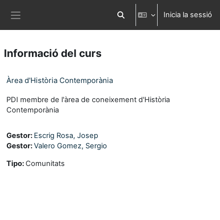
Ves al contingut principal
Inicia la sessió
Commuta l'entrada de la cerca
Panell lateral
Informació del curs
Àrea d'Història Contemporània
PDI membre de l'àrea de coneixement d'Història
Contemporània
Gestor:
Escrig Rosa, Josep
Gestor:
Valero Gomez, Sergio
Tipo
:
Comunitats