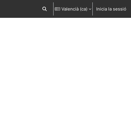
Valencià ‎(ca)‎
Inicia la sessió
Commuta l'entrada de la cerca