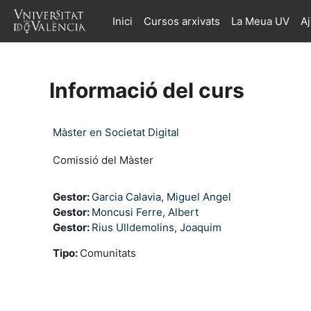
Ves al contingut principal
Inici
Cursos arxivats
La Meua UV
A
Informació del curs
Màster en Societat Digital
Comissió del Màster
Gestor:
Garcia Calavia, Miguel Angel
Gestor:
Moncusi Ferre, Albert
Gestor:
Rius Ulldemolins, Joaquim
Tipo
:
Comunitats