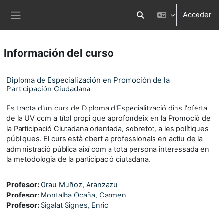
Salta al contenido principal
Acceder
Selector de búsqueda d
Panel lateral
Información del curso
Diploma de Especialización en Promoción de la
Participación Ciudadana
Es tracta d'un curs de Diploma d'Especialització dins l'oferta
de la UV com a títol propi que aprofondeix en la Promoció de
la Participació Ciutadana orientada, sobretot, a les polítiques
públiques. El curs està obert a professionals en actiu de la
administració pública així com a tota persona interessada en
la metodologia de la participació ciutadana.
Profesor:
Grau Muñoz, Aranzazu
Profesor:
Montalba Ocaña, Carmen
Profesor:
Sigalat Signes, Enric