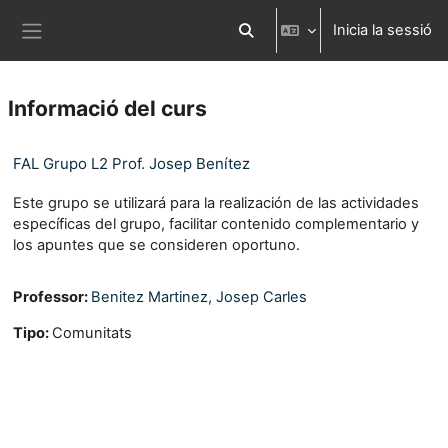
Ves al contingut principal
Inicia la sessió
Commuta l'entrada de la cerca
Panell lateral
Informació del curs
FAL Grupo L2 Prof. Josep Benítez
Este grupo se utilizará para la realización de las actividades
específicas del grupo, facilitar contenido complementario y
los apuntes que se consideren oportuno.
Professor:
Benitez Martinez, Josep Carles
Tipo
:
Comunitats