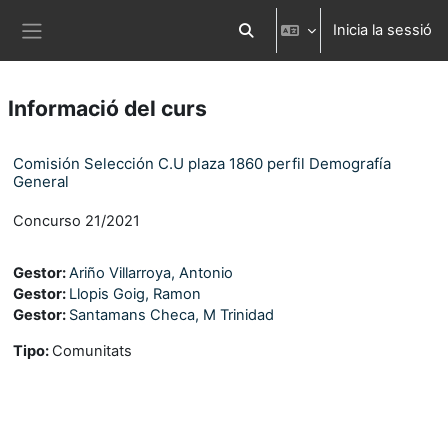
Ves al contingut principal
Inicia la sessió
Commuta l'entrada de la cerca
Panell lateral
Informació del curs
Comisión Selección C.U plaza 1860 perfil Demografía
General
Concurso 21/2021
Gestor:
Ariño Villarroya, Antonio
Gestor:
Llopis Goig, Ramon
Gestor:
Santamans Checa, M Trinidad
Tipo
:
Comunitats