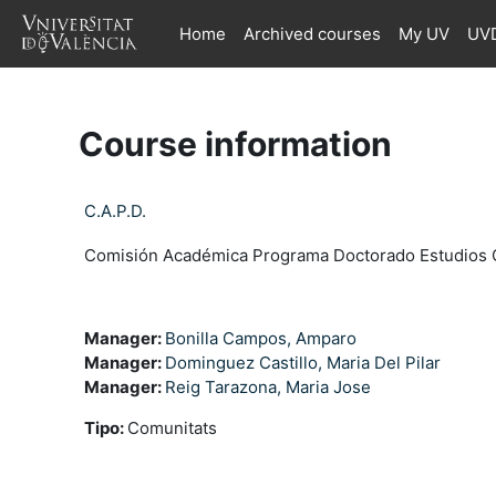
Skip to main content
Home
Archived courses
My UV
UVD
Course information
C.A.P.D.
Comisión Académica Programa Doctorado Estudios
Manager:
Bonilla Campos, Amparo
Manager:
Dominguez Castillo, Maria Del Pilar
Manager:
Reig Tarazona, Maria Jose
Tipo
:
Comunitats