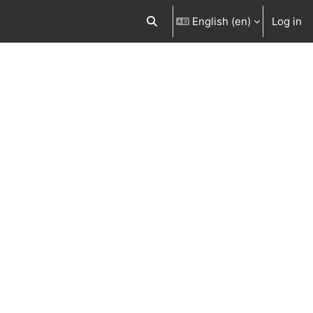
English ‎(en)‎
Log in
Toggle search input