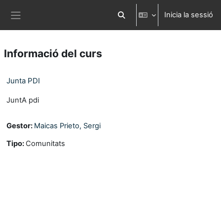
Ves al contingut principal
Inicia la sessió
Commuta l'entrada de la cerca
Panell lateral
Informació del curs
Junta PDI
JuntA pdi
Gestor:
Maicas Prieto, Sergi
Tipo
:
Comunitats