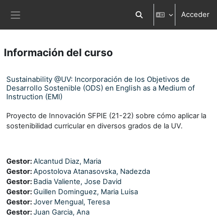
Salta al contenido principal
Acceder
Selector de búsqueda d
Panel lateral
Información del curso
Sustainability @UV: Incorporación de los Objetivos de
Desarrollo Sostenible (ODS) en English as a Medium of
Instruction (EMI)
Proyecto de Innovación SFPIE (21-22) sobre cómo aplicar la
sostenibilidad curricular en diversos grados de la UV.
Gestor:
Alcantud Diaz, Maria
Gestor:
Apostolova Atanasovska, Nadezda
Gestor:
Badia Valiente, Jose David
Gestor:
Guillen Dominguez, Maria Luisa
Gestor:
Jover Mengual, Teresa
Gestor:
Juan Garcia, Ana