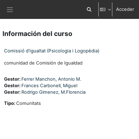
Salta al contenido principal
Acceder
Selector de búsqueda d
Panel lateral
Información del curso
Comissió d'igualtat (Psicologia i Logopèdia)
comunidad de Comisión de Igualdad
Gestor:
Ferrer Manchon, Antonio M.
Gestor:
Frances Carbonell, Miguel
Gestor:
Rodrigo Gimenez, M.Florencia
Tipo
:
Comunitats