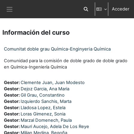
Salta al contenido principal
Acceder
Selector de búsqueda d
Panel lateral
Información del curso
Comunitat doble grau Química-Enginyeria Química
Comunidad para la comisión de doble grado de doble grado
en Química-Ingeniería Química
Gestor:
Clemente Juan, Juan Modesto
Gestor:
Dejoz Garcia, Ana Maria
Gestor:
Gil Grau, Constantino
Gestor:
Izquierdo Sanchis, Marta
Gestor:
Lladosa Lopez, Estela
Gestor:
Loras Gimenez, Sonia
Gestor:
Marzal Domenech, Paula
Gestor:
Mauri Aucejo, Adela De Los Reye
Gestor:
Milian Medina, Begoña