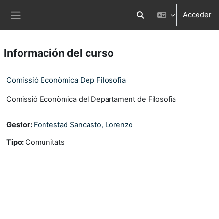
Salta al contenido principal
Acceder
Selector de búsqueda d
Panel lateral
Información del curso
Comissió Econòmica Dep Filosofia
Comissió Econòmica del Departament de Filosofia
Gestor:
Fontestad Sancasto, Lorenzo
Tipo
:
Comunitats