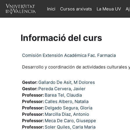
Ves al contingut principal
Inici
Cursos arxivats
La Meua UV
A
Informació del curs
Comisión Extensión Académica Fac. Farmacia
Desarrollo y coordinación de actividades culturales y
Gestor:
Gallardo De Asit, M Dolores
Gestor:
Pereda Cervera, Javier
Professor:
Barea Tel, Claudia
Professor:
Calles Albero, Natalia
Professor:
Delgado Segura, Gloria
Professor:
Marcilla Diaz, Antonio
Professor:
Meca De Caro, Giuseppe
Professor:
Soler Quiles, Carla Maria