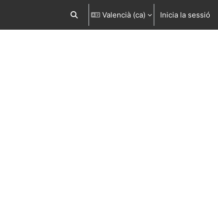
Valencià ‎(ca)‎
Inicia la sessió
Commuta l'entrada de la cerca