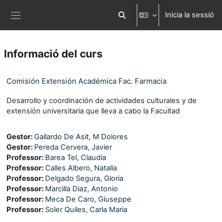
Ves al contingut principal
Inicia la sessió
Commuta l'entrada de la cerca
Panell lateral
Informació del curs
Comisión Extensión Académica Fac. Farmacia
Desarrollo y coordinación de actividades culturales y de
extensión universitaria que lleva a cabo la Facultad
Gestor:
Gallardo De Asit, M Dolores
Gestor:
Pereda Cervera, Javier
Professor:
Barea Tel, Claudia
Professor:
Calles Albero, Natalia
Professor:
Delgado Segura, Gloria
Professor:
Marcilla Diaz, Antonio
Professor:
Meca De Caro, Giuseppe
Professor:
Soler Quiles, Carla Maria