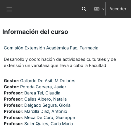
Salta al contenido principal
Acceder
Selector de búsqueda d
Panel lateral
Información del curso
Comisión Extensión Académica Fac. Farmacia
Desarrollo y coordinación de actividades culturales y de
extensión universitaria que lleva a cabo la Facultad
Gestor:
Gallardo De Asit, M Dolores
Gestor:
Pereda Cervera, Javier
Profesor:
Barea Tel, Claudia
Profesor:
Calles Albero, Natalia
Profesor:
Delgado Segura, Gloria
Profesor:
Marcilla Diaz, Antonio
Profesor:
Meca De Caro, Giuseppe
Profesor:
Soler Quiles, Carla Maria