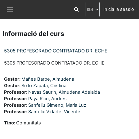
Ves al contingut principal
Inicia la sessió
Commuta l'entrada de la cerca
Panell lateral
Informació del curs
5305 PROFESORADO CONTRATADO DR. ECHE
5305 PROFESORADO CONTRATADO DR. ECHE
Gestor:
Mañes Barbe, Almudena
Gestor:
Sixto Zapata, Cristina
Professor:
Navas Saurin, Almudena Adelaida
Professor:
Paya Rico, Andres
Professor:
Sanfeliu Gimeno, Maria Luz
Professor:
Sanfelix Vidarte, Vicente
Tipo
:
Comunitats