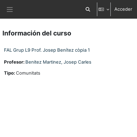
Salta al contenido principal
Acceder
Selector de búsqueda d
Panel lateral
Información del curso
FAL Grup L9 Prof. Josep Benítez còpia 1
Profesor:
Benitez Martinez, Josep Carles
Tipo
:
Comunitats