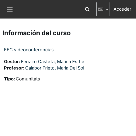
Salta al contenido principal
Acceder
Selector de búsqueda d
Panel lateral
Información del curso
EFC videoconferencias
Gestor:
Ferrairo Castella, Marina Esther
Profesor:
Calabor Prieto, Maria Del Sol
Tipo
:
Comunitats