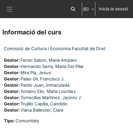
Ves al contingut principal
Inicia la sessió
Commuta l'entrada de la cerca
Panell lateral
Informació del curs
Comissió de Cultura i Economia Facultat de Dret
Gestor:
Ferrer Salom, Maria Amparo
Gestor:
Hernando Serra, Maria Del Pilar
Gestor:
Mira Pla, Jesus
Gestor:
Palao Gil, Francisco J.
Gestor:
Pardo Juan, Inmaculada
Gestor:
Soriano Elio, Maria Lourdes
Gestor:
Torrecillas Martinez, Jacinto J
Gestor:
Trujillo Capilla, Candido
Gestor:
Viana Ballester, Clara
Tipo
:
Comunitats