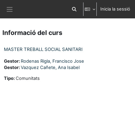
Ves al contingut principal
Inicia la sessió
Commuta l'entrada de la cerca
Panell lateral
Informació del curs
MASTER TREBALL SOCIAL SANITARI
Gestor:
Rodenas Rigla, Francisco Jose
Gestor:
Vazquez Cañete, Ana Isabel
Tipo
:
Comunitats