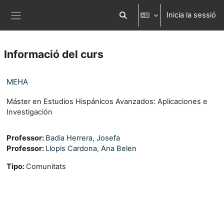
Ves al contingut principal
Inicia la sessió
Commuta l'entrada de la cerca
Panell lateral
Informació del curs
MEHA
Máster en Estudios Hispánicos Avanzados: Aplicaciones e
Investigación
Professor:
Badia Herrera, Josefa
Professor:
Llopis Cardona, Ana Belen
Tipo
:
Comunitats