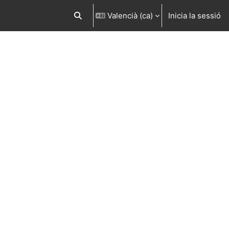
Valencià ‎(ca)‎
Inicia la sessió
Commuta l'entrada de la cerca