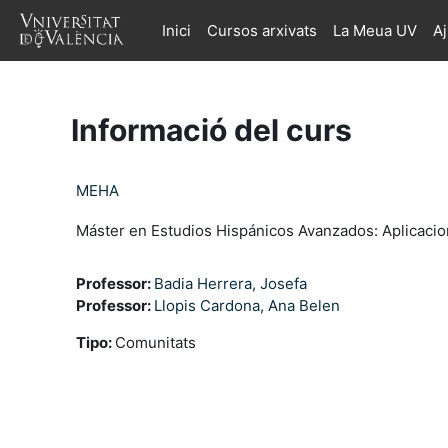
Ves al contingut principal
Inici
Cursos arxivats
La Meua UV
A
Informació del curs
MEHA
Máster en Estudios Hispánicos Avanzados: Aplicacio
Professor:
Badia Herrera, Josefa
Professor:
Llopis Cardona, Ana Belen
Tipo
:
Comunitats